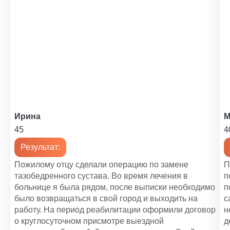
Ирина
М
45
4
Результат:
Пожилому отцу сделали операцию по замене
П
тазобедренного сустава. Во время лечения в
п
больнице я была рядом, после выписки необходимо
п
было возвращаться в свой город и выходить на
с
работу. На период реабилитации оформили договор
н
о круглосуточном присмотре выездной
д