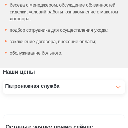
беседа с менеджером, обсуждение обязанностей
сиделки, условий работы, ознакомление с макетом
договора;
подбор сотрудника для осуществления ухода;
заключение договора, внесение оплаты;
обслуживание больного.
Наши цены
Патронажная служба
Патронажная сестра для больного
1 200 ₽
Патронаж при сахарном диабете
1 300 ₽
Оставьте заявку прямо сейчас