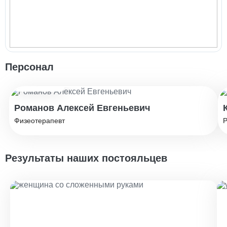
Персонал
Стаж: 10 лет
Романов Алексей Евгеньевич
Физеотерапевт
Р
Результаты наших постояльцев