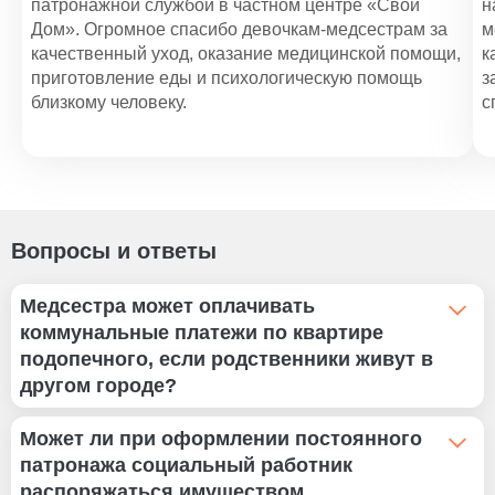
патронажной службой в частном центре «Свой
н
Дом». Огромное спасибо девочкам-медсестрам за
м
качественный уход, оказание медицинской помощи,
к
приготовление еды и психологическую помощь
з
близкому человеку.
с
Вопросы и ответы
Медсестра может оплачивать
коммунальные платежи по квартире
подопечного, если родственники живут в
другом городе?
Да, при заключении договора можно включить в
Может ли при оформлении постоянного
перечень оказываемых услуг оплату коммунальных
патронажа социальный работник
счетов, покупку одежды.
распоряжаться имуществом