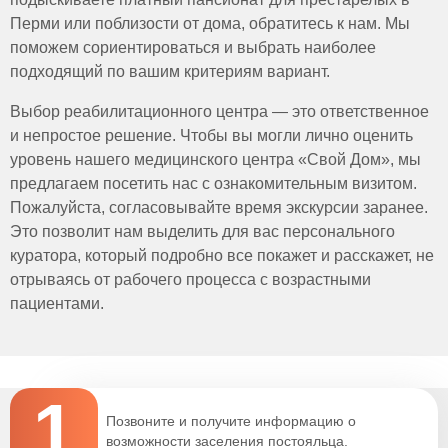
необходимости переворачивать, поднимать, переносить
Перми или поблизости от дома, обратитесь к нам. Мы
больного;
поможем сориентироваться и выбрать наиболее
положительный психологический портрет, способность к
налаживанию отношений, решению конфликтов.
подходящий по вашим критериям вариант.
Выбор реабилитационного центра — это ответственное
и непростое решение. Чтобы вы могли лично оценить
уровень нашего медицинского центра «Свой Дом», мы
предлагаем посетить нас с ознакомительным визитом.
Пожалуйста, согласовывайте время экскурсии заранее.
Это позволит нам выделить для вас персонального
куратора, который подробно все покажет и расскажет, не
отрываясь от рабочего процесса с возрастными
пациентами.
1
Позвоните и получите информацию о
возможности заселения постояльца.