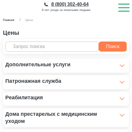
8 (800) 302-40-64
9 лет ухода за пожилыми людьми
Главная
Цены
Цены
Поиск
Дополнительные услуги
Трансфер в пансионат
Патронажная служба
3 000 ₽
Патронажная сестра для больного
Реабилитация
Трансфер лежачего пожилого
1 200 ₽
5 000 ₽
Реабилитация пожилого человека
Дома престарелых с медицинским
Патронаж при сахарном диабете
ЛФК
1 100 ₽
уходом
1 300 ₽
300 ₽
Реабилитация после инсульта