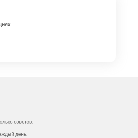
циях
олько советов:
аждый день.