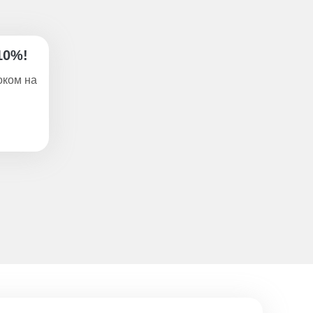
10%!
оком на